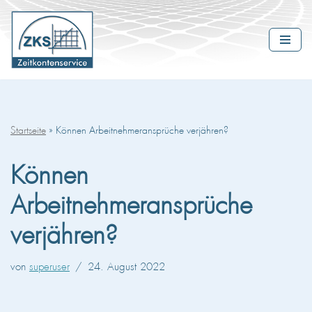
Zum
Inhalt
springen
Startseite
»
Können Arbeitnehmeransprüche verjähren?
Können
Arbeitnehmeransprüche
verjähren?
von
superuser
24. August 2022