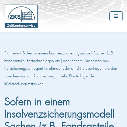
Zum
Inhalt
springen
Startseite
»
Sofern in einem Insolvenzsicherungsmodell Sachen (z.B.
Fondsanteile, Festgeldanlagen etc.) oder Rechte (Ansprüche aus
Versicherungsverträgen) verpfändet oder an dritte übertragen werden,
sprechen wir von Rückdeckungsmitteln. Die Anlage (der
Rückdeckungsmittel) von …
Sofern in einem
Insolvenzsicherungsmodell
Sachen (z.B. Fondsanteile,