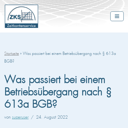
Zum
Inhalt
springen
Startseite
»
Was passiert bei einem Betriebsübergang nach § 613a
BGB?
Was passiert bei einem
Betriebsübergang nach §
613a BGB?
von
superuser
24. August 2022